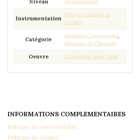
Niveau
Professionnel
Flûte et Quatuor à
Instrumentation
Cordes
Musique Concertante
,
Catégorie
Musique de Chambre
Oeuvre
Concertino pour Flûte
INFORMATIONS COMPLEMENTAIRES
Politique de confidentialité
Politique de cookies