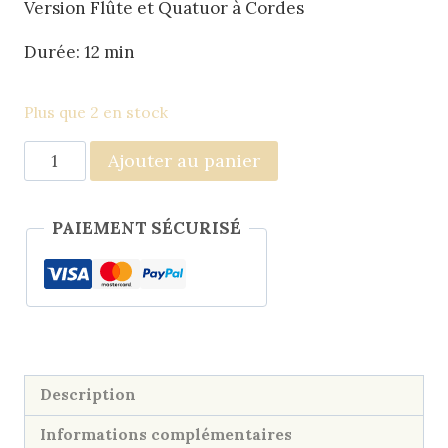
Version Flûte et Quatuor à Cordes
Durée: 12 min
Plus que 2 en stock
quantité
Ajouter au panier
de
Concertino
PAIEMENT SÉCURISÉ
pour
Flûte
|
Quatuor
à
Cordes
Description
Informations complémentaires