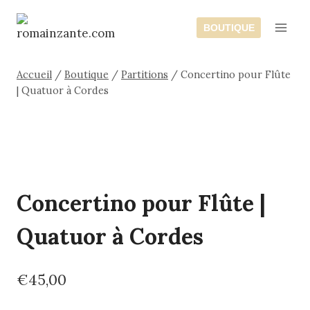
Aller
au
BOUTIQUE
contenu
Accueil
/
Boutique
/
Partitions
/
Concertino pour Flûte
| Quatuor à Cordes
Concertino pour Flûte |
Quatuor à Cordes
€
45,00