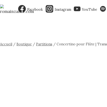
Aller
au
Facebook
Instagram
YouTube
contenu
Accueil
/
Boutique
/
Partitions
/
Concertino pour Flûte | Trans