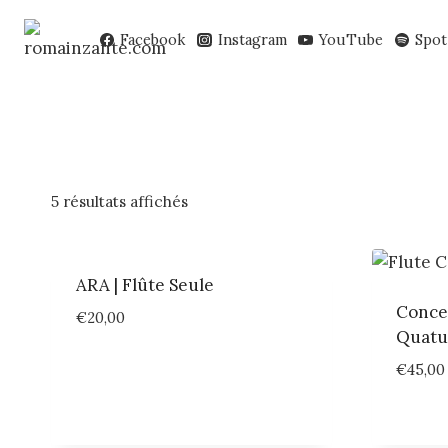
Aller
au
Facebook
Instagram
YouTube
Spot
contenu
5 résultats affichés
ARA | Flûte Seule
Concer
€
20,00
Quatu
€
45,00