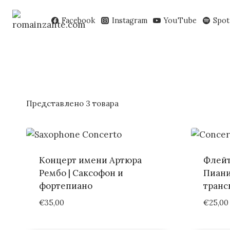
Перейти
к
Facebook
Instagram
YouTube
Spot
содержимому
Представлено 3 товара
Концерт имени Артюра
Флейт
Рембо | Саксофон и
Пиани
фортепиано
транс
€
35,00
€
25,00