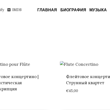
ify
IMDB
ГЛАВНАЯ
БИОГРАФИЯ
МУЗЫКА
овое концертино |
Флейтовое концерти
стическая
Струнный квартет
крипция
€
45,00